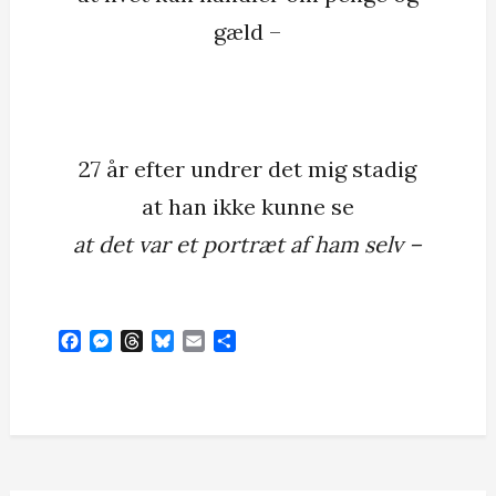
gæld –
27 år efter undrer det mig stadig
at han ikke kunne se
at det var et portræt af ham selv –
F
M
T
B
E
S
a
e
h
l
m
h
c
s
r
u
a
a
e
s
e
e
i
r
b
e
a
s
l
e
o
n
d
k
o
g
s
y