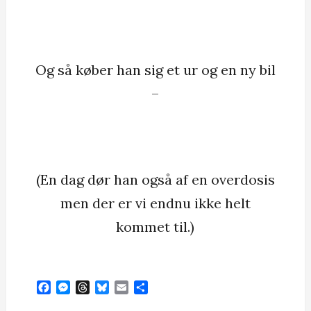
Og så køber han sig et ur og en ny bil
–
(En dag dør han også af en overdosis
men der er vi endnu ikke helt
kommet til.)
F
M
T
B
E
S
a
e
h
l
m
h