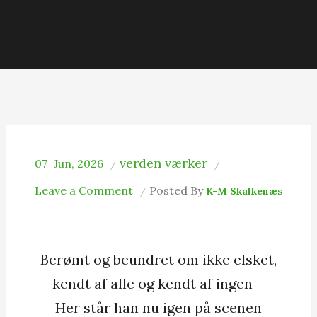
verden værker
07
Jun, 2026
on
Leave a Comment
Posted By
K-M Skalkenæs
Den
succesfulde
mand
Berømt og beundret om ikke elsket,
kendt af alle og kendt af ingen –
Her står han nu igen på scenen