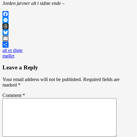
Jorden jævner alt i sidste ende –
Facebook
Messenger
Threads
Bluesky
Email
Post
alt er digte
Share
møllet
navigation
Leave a Reply
Your email address will not be published.
Required fields are
marked
*
Comment
*