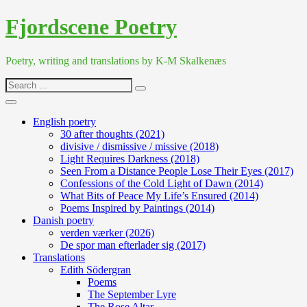
Skip
Fjordscene Poetry
to
content
Poetry, writing and translations by K-M Skalkenæs
Search
for:
English poetry
30 after thoughts (2021)
divisive / dismissive / missive (2018)
Light Requires Darkness (2018)
Seen From a Distance People Lose Their Eyes (2017)
Confessions of the Cold Light of Dawn (2014)
What Bits of Peace My Life’s Ensured (2014)
Poems Inspired by Paintings (2014)
Danish poetry
verden værker (2026)
De spor man efterlader sig (2017)
Translations
Edith Södergran
Poems
The September Lyre
The Rose Altar