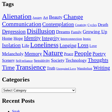
Tags
Alienation
Change
Beauty
Art
Anxiety
Communication
Contemplation
Death
Cycles
Creativity
Disillusion
Depression
Growing Up
Dreams
Family
Identity
Integrity
Home
Hope
Interconnection
Ironic
Loneliness
Loss
Isolation
Longing
Life
Love
Nature
People
Memory
Poetry
Melancholy
Peace
Thoughts
Society
Technology
Scenery
Sensitivity
Self-reliance
Transience
Time
Writing
Truth
Wanderlust
Unrequited Love
Categories
Categories
Recent Posts
Snak