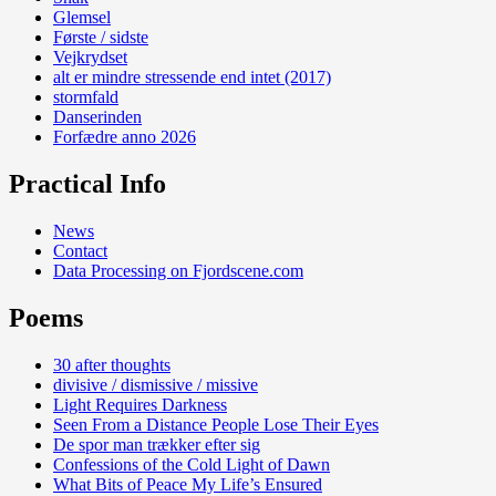
Glemsel
Første / sidste
Vejkrydset
alt er mindre stressende end intet (2017)
stormfald
Danserinden
Forfædre anno 2026
Practical Info
News
Contact
Data Processing on Fjordscene.com
Poems
30 after thoughts
divisive / dismissive / missive
Light Requires Darkness
Seen From a Distance People Lose Their Eyes
De spor man trækker efter sig
Confessions of the Cold Light of Dawn
What Bits of Peace My Life’s Ensured