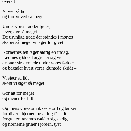
overalt –
Vi ved så lidt
og tror vi ved så meget –
Under vores fødder fødes,
lever, dør så meget –
De usynlige tråde der spindes i mørket
skaber så meget vi tager for givet –
Nornernes ten tager aldrig en fridag,
træernes rødder forgrener sig vidt –
de snor sig dernede under vores fødder
og bagtaler hvert vores kluntede skridt –
Vi siger så lidt
skønt vi siger så meget –
Gør alt for meget
og mener for lidt –
Og mens vores smukkeste ord og tanker
forbliver i hjernen og aldrig får luft
forgrener træernes rødder sig stadig
og nornerne griner i jorden, tyst –