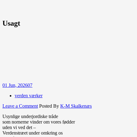
Usagt
01
Jun, 2026
07
verden værker
on
Leave a Comment
Posted By
K-M Skalkenæs
Usagt
Usynlige underjordiske tråde
som nornerne vinder om vores fødder
uden vi ved det –
Verdenstræet under omkring os