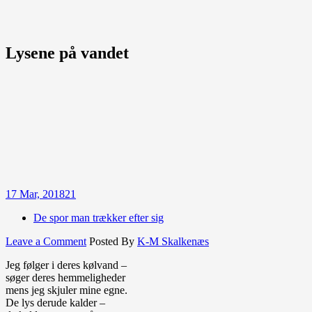
Lysene på vandet
17
Mar, 2018
21
De spor man trækker efter sig
on
Leave a Comment
Posted By
K-M Skalkenæs
Lysene
Jeg følger i deres kølvand –
på
søger deres hemmeligheder
vandet
mens jeg skjuler mine egne.
De lys derude kalder –