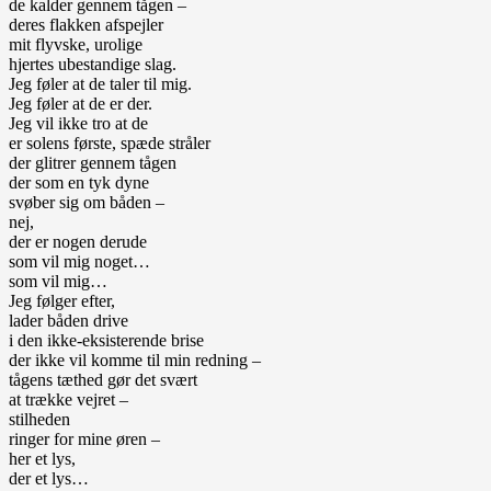
de kalder gennem tågen –
deres flakken afspejler
mit flyvske, urolige
hjertes ubestandige slag.
Jeg føler at de taler til mig.
Jeg føler at de er der.
Jeg vil ikke tro at de
er solens første, spæde stråler
der glitrer gennem tågen
der som en tyk dyne
svøber sig om båden –
nej,
der er nogen derude
som vil mig noget…
som vil mig…
Jeg følger efter,
lader båden drive
i den ikke-eksisterende brise
der ikke vil komme til min redning –
tågens tæthed gør det svært
at trække vejret –
stilheden
ringer for mine øren –
her et lys,
der et lys…