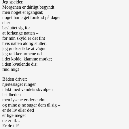
Jeg spejder.
Morgenen er dårligt begyndt
men noget er igangsat;
noget har taget forskud på dagen
eller
besluttet sig for
at forlænge natten –
for min skyld er det fint
hvis natten aldrig slutter;
jeg ønsker ikke at vågne –
jeg rækker armene ud
i det kolde, klamme mørke;
i den kvælende dis;
find mig!
Båden driver;
hjerteslaget runger
i takt med vandets skvulpen
i stilheden –
men lysene er der endnu
og mine øjne suger dem til sig –
er de liv eller død
er lige meget –
de er til…
Er de til?