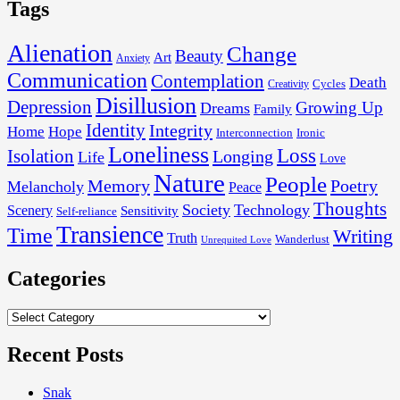
Tags
Alienation
Change
Beauty
Art
Anxiety
Communication
Contemplation
Death
Cycles
Creativity
Disillusion
Depression
Growing Up
Dreams
Family
Identity
Integrity
Home
Hope
Interconnection
Ironic
Loneliness
Loss
Isolation
Longing
Life
Love
Nature
People
Memory
Poetry
Melancholy
Peace
Thoughts
Society
Technology
Scenery
Sensitivity
Self-reliance
Transience
Time
Writing
Truth
Wanderlust
Unrequited Love
Categories
Categories
Recent Posts
Snak