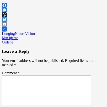
Facebook
Messenger
Threads
Bluesky
Email
Longing
Nature
Visions
Share
Post
Min hjerne
Ordene
navigation
Leave a Reply
Your email address will not be published.
Required fields are
marked
*
Comment
*