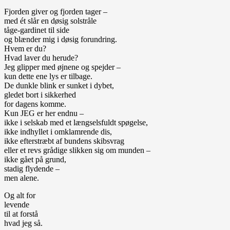
Fjorden giver og fjorden tager –
med ét slår en døsig solstråle
tåge-gardinet til side
og blænder mig i døsig forundring.
Hvem er du?
Hvad laver du herude?
Jeg glipper med øjnene og spejder –
kun dette ene lys er tilbage.
De dunkle blink er sunket i dybet,
gledet bort i sikkerhed
for dagens komme.
Kun JEG er her endnu –
ikke i selskab med et længselsfuldt spøgelse,
ikke indhyllet i omklamrende dis,
ikke efterstræbt af bundens skibsvrag
eller et revs grådige slikken sig om munden –
ikke gået på grund,
stadig flydende –
men alene.
Og alt for
levende
til at forstå
hvad jeg så.