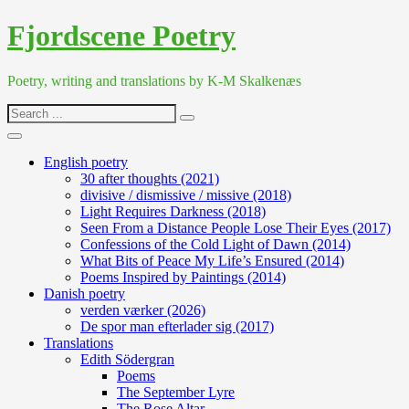
Skip
Fjordscene Poetry
to
content
Poetry, writing and translations by K-M Skalkenæs
Search
for:
English poetry
30 after thoughts (2021)
divisive / dismissive / missive (2018)
Light Requires Darkness (2018)
Seen From a Distance People Lose Their Eyes (2017)
Confessions of the Cold Light of Dawn (2014)
What Bits of Peace My Life’s Ensured (2014)
Poems Inspired by Paintings (2014)
Danish poetry
verden værker (2026)
De spor man efterlader sig (2017)
Translations
Edith Södergran
Poems
The September Lyre
The Rose Altar