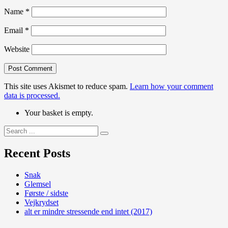
Name
*
Email
*
Website
This site uses Akismet to reduce spam.
Learn how your comment
data is processed.
Your basket is empty.
Search
for:
Recent Posts
Snak
Glemsel
Første / sidste
Vejkrydset
alt er mindre stressende end intet (2017)