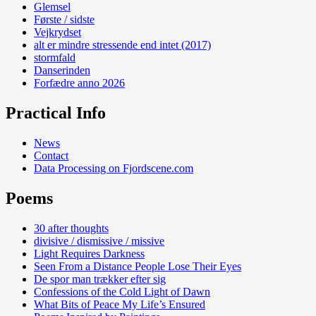
Glemsel
Første / sidste
Vejkrydset
alt er mindre stressende end intet (2017)
stormfald
Danserinden
Forfædre anno 2026
Practical Info
News
Contact
Data Processing on Fjordscene.com
Poems
30 after thoughts
divisive / dismissive / missive
Light Requires Darkness
Seen From a Distance People Lose Their Eyes
De spor man trækker efter sig
Confessions of the Cold Light of Dawn
What Bits of Peace My Life’s Ensured